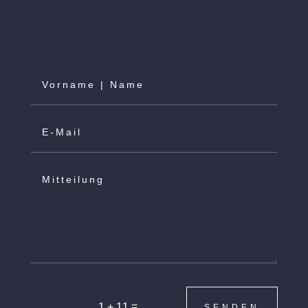
=
1 + 11
SENDEN