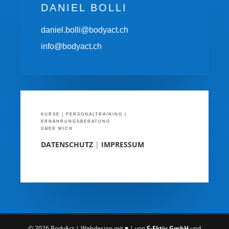
DANIEL BOLLI
daniel.bolli@bodyact.ch
info@bodyact.ch
KURSE
|
PERSONALTRAINING
|
ERNÄHRUNGSBERATUNG
ÜBER MICH
DATENSCHUTZ
|
IMPRESSUM
© 2026 BodyAct | Webdesign mit ♥ | von
F-Ektiv GmbH
und