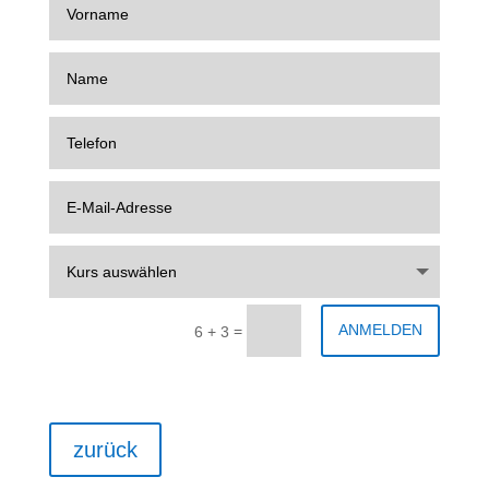
ANMELDEN
=
6 + 3
zurück